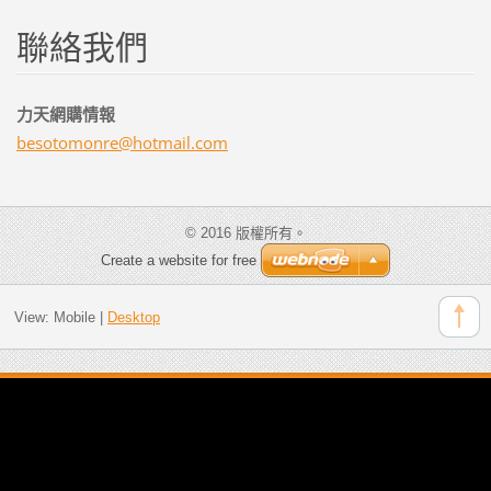
聯絡我們
力天網購情報
besotomo
nre@hotm
ail.com
© 2016 版權所有。
Create a website for free
View:
Mobile
|
Desktop