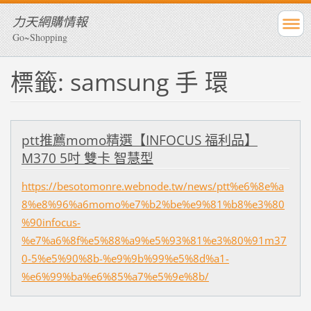
力天網購情報
Go~Shopping
標籤: samsung 手 環
ptt推薦momo精選【INFOCUS 福利品】
M370 5吋 雙卡 智慧型
https://besotomonre.webnode.tw/news/ptt%e6%8e%a
8%e8%96%a6momo%e7%b2%be%e9%81%b8%e3%80
%90infocus-
%e7%a6%8f%e5%88%a9%e5%93%81%e3%80%91m37
0-5%e5%90%8b-%e9%9b%99%e5%8d%a1-
%e6%99%ba%e6%85%a7%e5%9e%8b/