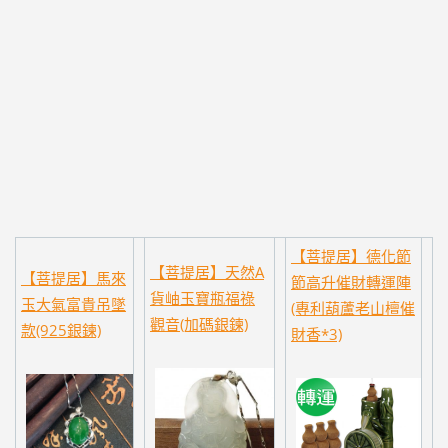
【菩提居】德化節
【菩提居】天然A
【菩提居】馬來
節高升催財轉運陣
貨岫玉寶瓶福祿
玉大氣富貴吊墜
(專利葫蘆老山檀催
觀音(加碼銀鍊)
款(925銀鍊)
財香*3)