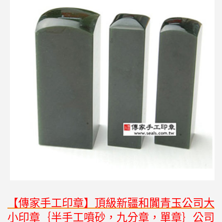
【傳家手工印章】頂級新疆和闐青玉公司大
小印章｛半手工噴砂，九分章，單章｝公司