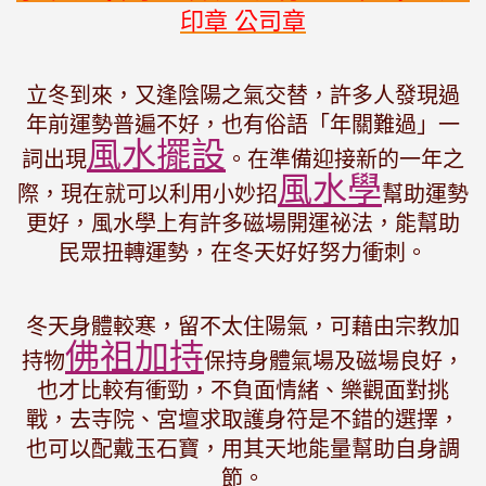
印章 公司章
立冬到來，又逢陰陽之氣交替，許多人發現過
年前運勢普遍不好，也有俗語「年關難過」一
風水擺設
詞出現
。在準備迎接新的一年之
風水學
際，現在就可以利用小妙招
幫助運勢
更好，風水學上有許多磁場開運祕法，能幫助
民眾扭轉運勢，在冬天好好努力衝刺。
冬天身體較寒，留不太住陽氣，可藉由宗教加
佛祖加持
持物
保持身體氣場及磁場良好，
也才比較有衝勁，不負面情緒、樂觀面對挑
戰，去寺院、宮壇求取護身符是不錯的選擇，
也可以配戴玉石寶，用其天地能量幫助自身調
節。