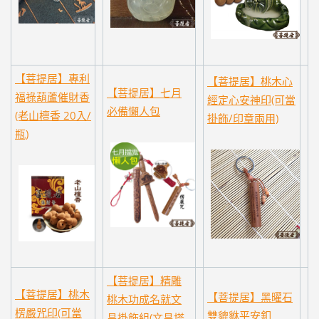
【菩提居】專利
【菩提居】桃木心
【菩提居】七月
福祿葫蘆催財香
經定心安神印(可當
必備懶人包
(老山檀香 20入/
掛飾/印章兩用)
瓶)
【菩提居】精雕
【菩提居】桃木
【菩提居】黑曜石
桃木功成名就文
楞嚴咒印(可當
雙貔貅平安釦
昌掛飾組(文昌塔