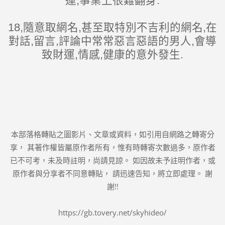
運,事業上很難翻身.
18,隨意取網名,甚至取特別不吉利的網名,在
對話,留言,評論中常常惡言惡語的男人,會導
致財運,情感,健康的意外發生.
本部落格轉貼之圖影片、文章或資料，如引用自網路之轉寄分
享， 其著作權皆屬原作者所有，惟有時轉寄次數過多，原作者
已不可考，未及時註明，尚請見諒。 如因故未予註明作者，或
原作者與分享者不同意轉貼， 請迅速告知，將立即處理。 謝
謝!!
https://gb.tovery.net/skyhideo/