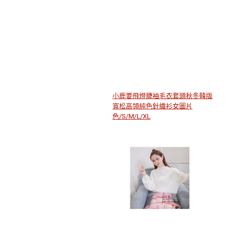
小鹿要飛燈籠袖毛衣套頭秋冬韓版
寬松高領純色針織衫女圖片
色/S/M/L/XL