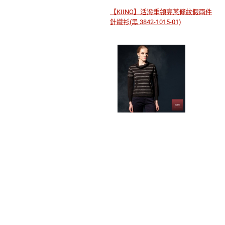
【KIINO】活潑垂領亮蔥條紋假兩件
針織衫(黑 3842-1015-01)