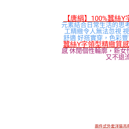
【唐絹】100%蠶絲Y
元素結合日常生活的思
工精緻令人無法忽視 
舒適 好搭實穿，色彩豐
蠶絲Y字領型精緻質感
感 休閒個性輪廓，新女
又不退
兩件式外套洋裝
吊