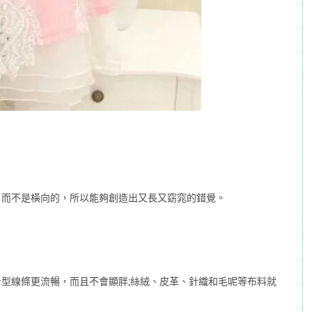
，而不是橫向的，所以能夠創造出又長又窈窕的錯覺。
型線條更流暢，而且不會顯胖;絲絨、皮革、針織和毛呢等布料就