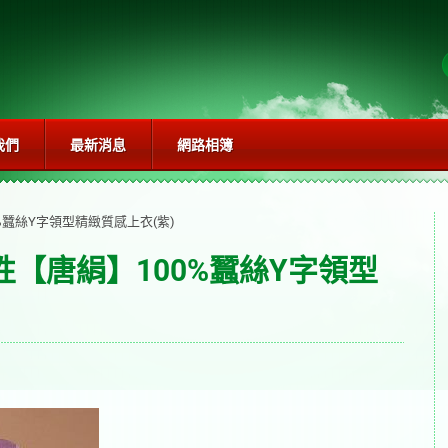
我們
最新消息
網路相簿
%蠶絲Y字領型精緻質感上衣(紫)
性【唐絹】100%蠶絲Y字領型