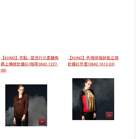
【KIINO】亮點 - 當流行元素轉角
【KIINO】色塊拼接帥氣立領
遇上傳統針織衫(咖啡3842-1227-
針織衫外套(3842-1612-03)
08)