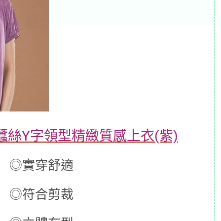
蠶絲Y字領型精緻質感上衣(紫)
◎實穿舒適
◎符合剪裁