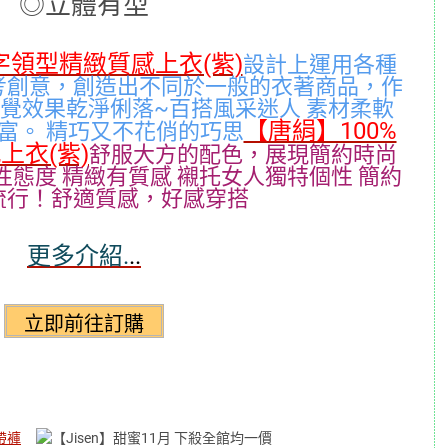
◎立體有型
字領型精緻質感上衣(紫)
設計上運用各種
考創意，創造出不同於一般的衣著商品，作
視覺效果乾淨俐落~百搭風采迷人 素材柔軟
【唐絹】100%
富。 精巧又不花俏的巧思
上衣(紫)
舒
服大方的配色，展現簡約時尚
性態度 精緻有質感 襯托女人獨特個性 簡約
流行！舒適質感，好感穿搭
更多介紹.
..
帶褲