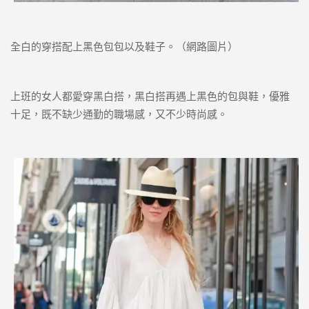
全白的穿搭配上黑色包包以及鞋子。（網路圖片）
上班的女人都愛穿黑白搭，黑白搭再遇上黑色的包與鞋，優雅
十足，既不缺少通勤的職場感，又不少時尚感。