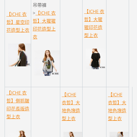
吊帶褲
【ICHE 衣
>
【ICHE 衣
【ICHE 衣
哲】大猩
哲】大猩猩
哲】星空印
猩印花造
印花造型上
花造型上衣
型上衣
衣
【ICHE 衣
【ICHE
【ICHE
哲】側抓皺
衣哲】大
衣哲】大
印花長版造
地色塊造
地色塊造
型上衣
型上衣
型上衣