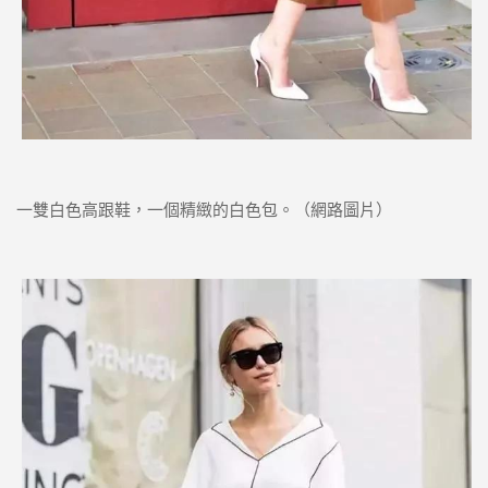
一雙白色高跟鞋，一個精緻的白色包。（網路圖片）