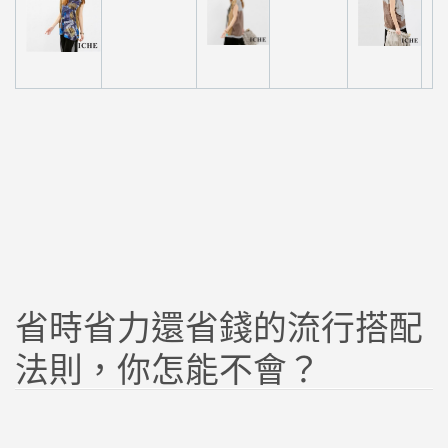
省時省力還省錢的流行搭配
法則，你怎能不會？