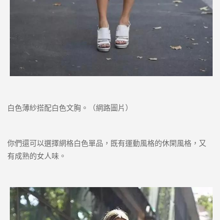
白色薄紗搭配白色文胸。（網路圖片）
你們還可以選擇網格白色單品，既有運動風格的休閑風格，又
有成熟的女人味。