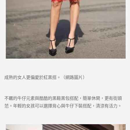
成熟的女人更偏愛於紅黑搭。（網路圖片）
不羈的牛仔元素與酷酷的黑鞋黑包搭配，簡單休閑，更有街頭
范。年輕的女孩可以選擇背心與牛仔下裝搭配，清涼有活力。