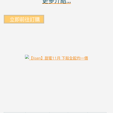
更多介紹.
..