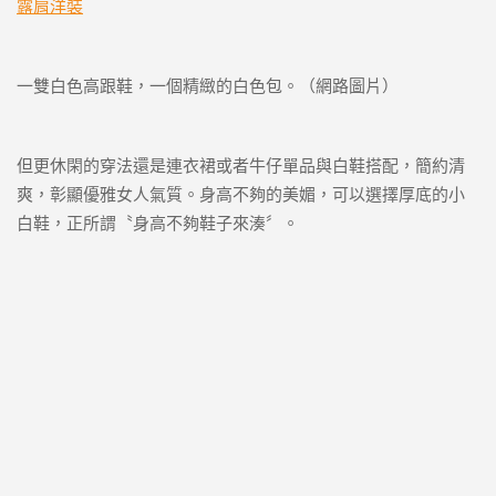
露肩洋裝
一雙白色高跟鞋，一個精緻的白色包。（網路圖片）
但更休閑的穿法還是連衣裙或者牛仔單品與白鞋搭配，簡約清
爽，彰顯優雅女人氣質。身高不夠的美媚，可以選擇厚底的小
白鞋，正所謂〝身高不夠鞋子來湊〞。